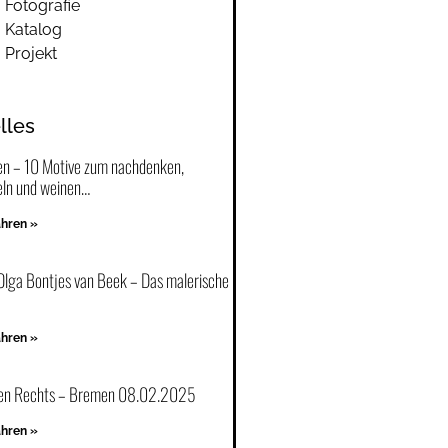
Fotografie
Katalog
Projekt
lles
en – 10 Motive zum nachdenken,
ln und weinen…
ahren »
Olga Bontjes van Beek – Das malerische
ahren »
en Rechts – Bremen 08.02.2025
ahren »