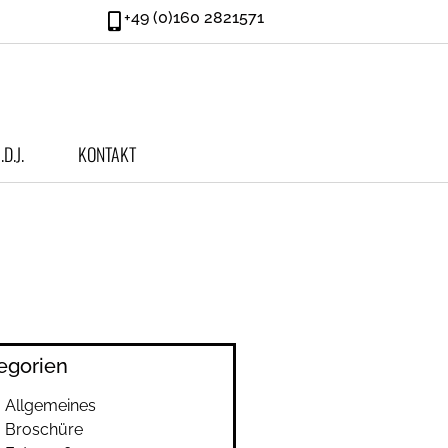
+49 (0)160 2821571
.d.J.
KONTAKT
egorien
Allgemeines
Broschüre