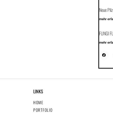
Neue Pil
mehr erf
FUNGI FU
mehr erf
LINKS
HOME
PORTFOLIO