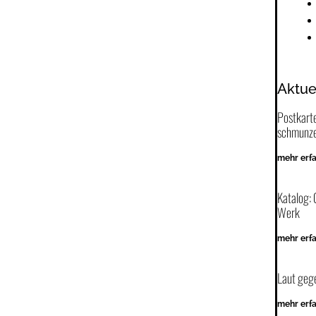
Aktue
Postkart
schmunze
mehr erf
Katalog: 
Werk
mehr erf
Laut geg
mehr erf