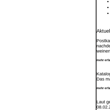
Aktuel
Postka
nachd
weine
mehr erf
Katalo
Das ma
mehr erf
Laut g
08.02.