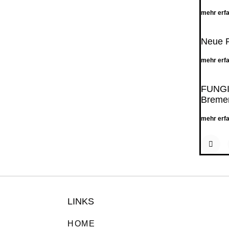
mehr erf
Neue P
mehr erf
FUNGI
Breme
mehr erf
LINKS
HOME