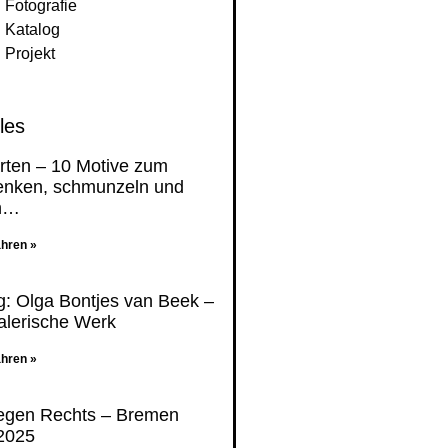
Fotografie
Katalog
Projekt
les
rten – 10 Motive zum
enken, schmunzeln und
n…
ahren »
g: Olga Bontjes van Beek –
lerische Werk
ahren »
egen Rechts – Bremen
2025