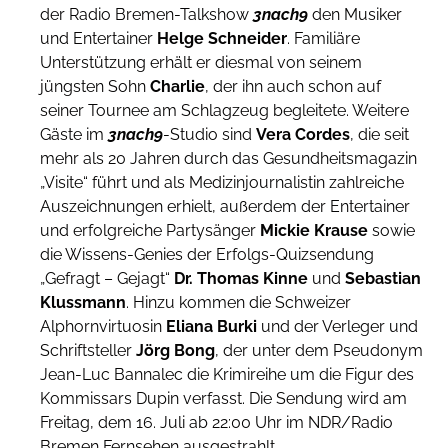
der Radio Bremen-Talkshow
3nach9
den Musiker
und Entertainer
Helge Schneider
. Familiäre
Unterstützung erhält er diesmal von seinem
jüngsten Sohn
Charlie
, der ihn auch schon auf
seiner Tournee am Schlagzeug begleitete. Weitere
Gäste im
3nach9
-Studio sind
Vera Cordes
, die seit
mehr als 20 Jahren durch das Gesundheitsmagazin
„Visite“ führt und als Medizinjournalistin zahlreiche
Auszeichnungen erhielt, außerdem der Entertainer
und erfolgreiche Partysänger
Mickie Krause
sowie
die Wissens-Genies der Erfolgs-Quizsendung
„Gefragt – Gejagt“
Dr. Thomas Kinne
und
Sebastian
Klussmann
. Hinzu kommen die Schweizer
Alphornvirtuosin
Eliana Burki
und der Verleger und
Schriftsteller
Jörg Bong
, der unter dem Pseudonym
Jean-Luc Bannalec die Krimireihe um die Figur des
Kommissars Dupin verfasst. Die Sendung wird am
Freitag, dem 16. Juli ab 22:00 Uhr im NDR/Radio
Bremen Fernsehen ausgestrahlt.